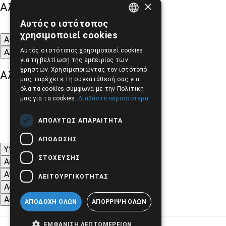
×
Αλλαγή Μεγέθους
Αυτός ο ιστότοπος
GREEK
χρησιμοποιεί cookies
A-
A+
A
ENGLISH
Αυτός ο ιστότοπος χρησιμοποιεί cookies
Αλλαγή Γραμματοσειράς
για τη βελτίωση της εμπειρίας των
χρηστών. Χρησιμοποιώντας τον ιστότοπό
Αλλαγή Χρώματος
μας, παρέχετε τη συγκατάθεσή σας για
όλα τα cookies σύμφωνα με την Πολιτική
μας για τα cookies.
Διαβάστε περισσότερα
ΑΠΟΛΎΤΩΣ ΑΠΑΡΑΊΤΗΤΑ
ΑΠΌΔΟΣΗΣ
Υπογράμμιση συνδέσμων
ΣΤΌΧΕΥΣΗΣ
Ασπρόμαυρες Εικόνες
Αντίθεση Χρωμάτων και Εικόνων
ΛΕΙΤΟΥΡΓΙΚΌΤΗΤΑΣ
Αφαίρεση κινούμενων εικόνων
Αφαίρεση Στυλ
ΑΠΟΔΟΧΉ ΌΛΩΝ
ΑΠΌΡΡΙΨΗ ΌΛΩΝ
ΕΜΦΆΝΙΣΗ ΛΕΠΤΟΜΕΡΕΙΏΝ