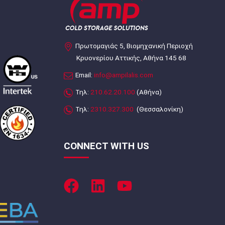
Πρωτομαγιάς 5, Βιομηχανική Περιοχή
Κρυονερίου Αττικής, Αθήνα 145 68
Email:
info@ampilalis.com
Τηλ:
210.62.20.100
(Αθήνα)
Τηλ:
2310.327.300
(Θεσσαλονίκη)
CONNECT WITH US