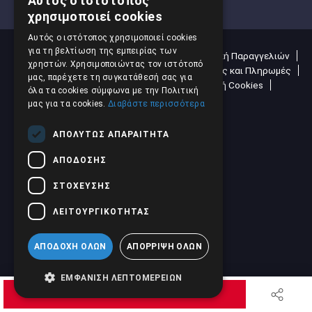
Αυτός ο ιστότοπος
GREEK
χρησιμοποιεί cookies
ENGLISH
Αυτός ο ιστότοπος χρησιμοποιεί cookies
για τη βελτίωση της εμπειρίας των
Όροι & Προϋποθέσεις Χρήσης
Πολιτική Παραγγελιών
χρηστών. Χρησιμοποιώντας τον ιστότοπό
Επιστροφές και Ακυρώσεις
Αποστολές και Πληρωμές
μας, παρέχετε τη συγκατάθεσή σας για
Ασφάλεια συναλλαγών
Πολιτική Cookies
όλα τα cookies σύμφωνα με την Πολιτική
Πολιτική Απορρήτου
μας για τα cookies.
Διαβάστε περισσότερα
ΑΠΟΛΎΤΩΣ ΑΠΑΡΑΊΤΗΤΑ
ΑΠΌΔΟΣΗΣ
ΣΤΌΧΕΥΣΗΣ
ΛΕΙΤΟΥΡΓΙΚΌΤΗΤΑΣ
ΑΠΟΔΟΧΉ ΌΛΩΝ
ΑΠΌΡΡΙΨΗ ΌΛΩΝ
ΕΜΦΆΝΙΣΗ ΛΕΠΤΟΜΕΡΕΙΏΝ
ΖΗΤΗΣΤΕ ΠΡΟΣΦΟΡΑ