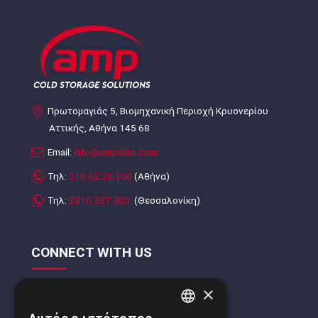
Πρωτομαγιάς 5, Βιομηχανική Περιοχή Κρυονερίου
Αττικής, Αθήνα 145 68
Email:
info@ampilalis.com
Τηλ:
210.62.20.100
(Αθήνα)
Τηλ:
2310.327.300
(Θεσσαλονίκη)
CONNECT WITH US
×