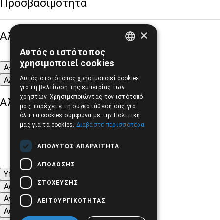
Προσβασιμότητα
×
Αλλαγή Μεγέθους
Αυτός ο ιστότοπος
GREEK
χρησιμοποιεί cookies
A-
A+
A
ENGLISH
Αυτός ο ιστότοπος χρησιμοποιεί cookies
Αλλαγή Γραμματοσειράς
για τη βελτίωση της εμπειρίας των
χρηστών. Χρησιμοποιώντας τον ιστότοπό
Αλλαγή Χρώματος
μας, παρέχετε τη συγκατάθεσή σας για
όλα τα cookies σύμφωνα με την Πολιτική
μας για τα cookies.
Διαβάστε περισσότερα
ΑΠΟΛΎΤΩΣ ΑΠΑΡΑΊΤΗΤΑ
ΑΠΌΔΟΣΗΣ
Υπογράμμιση συνδέσμων
ΣΤΌΧΕΥΣΗΣ
Ασπρόμαυρες Εικόνες
Αντίθεση Χρωμάτων και Εικόνων
ΛΕΙΤΟΥΡΓΙΚΌΤΗΤΑΣ
Αφαίρεση κινούμενων εικόνων