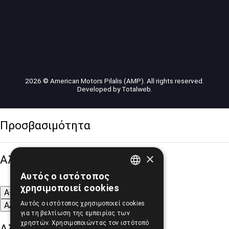
2026 © American Motors Pilalis (AMP). All rights reserved.
Developed by
Totalweb
.
Προσβασιμότητα
×
Αλλαγή Μεγέθους
Αυτός ο ιστότοπος
GREEK
χρησιμοποιεί cookies
A-
A+
A
ENGLISH
Αυτός ο ιστότοπος χρησιμοποιεί cookies
Αλλαγή Γραμματοσειράς
για τη βελτίωση της εμπειρίας των
χρηστών. Χρησιμοποιώντας τον ιστότοπό
Αλλαγή Χρώματος