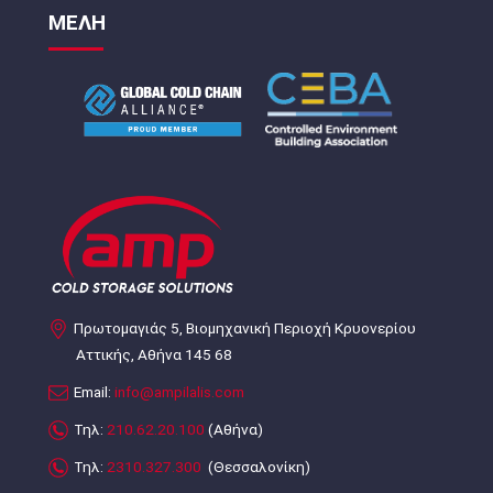
ΜΕΛΗ
Πρωτομαγιάς 5, Βιομηχανική Περιοχή Κρυονερίου
Αττικής, Αθήνα 145 68
Email:
info@ampilalis.com
Τηλ:
210.62.20.100
(Αθήνα)
Τηλ:
2310.327.300
(Θεσσαλονίκη)