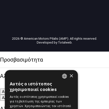
2026 © American Motors Pilalis (AMP). All rights reserved.
Developed by
Totalweb
.
Προσβασιμότητα
×
Αλλαγή Μεγέθους
Αυτός ο ιστότοπος
GREEK
χρησιμοποιεί cookies
A-
A+
A
ENGLISH
Αυτός ο ιστότοπος χρησιμοποιεί cookies
Αλλαγή Γραμματοσειράς
για τη βελτίωση της εμπειρίας των
χρηστών. Χρησιμοποιώντας τον ιστότοπό
Αλλαγή Χρώματος