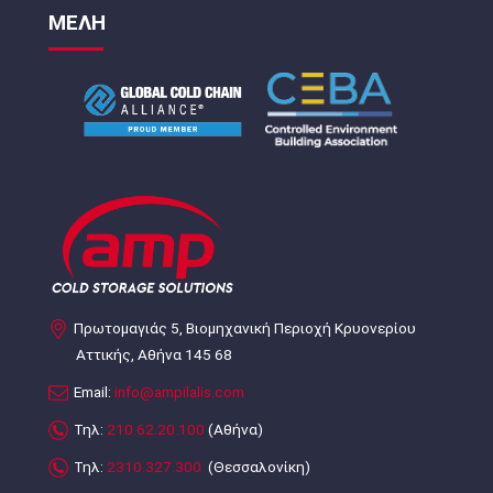
ΜΕΛΗ
Πρωτομαγιάς 5, Βιομηχανική Περιοχή Κρυονερίου
Αττικής, Αθήνα 145 68
Email:
info@ampilalis.com
Τηλ:
210.62.20.100
(Αθήνα)
Τηλ:
2310.327.300
(Θεσσαλονίκη)