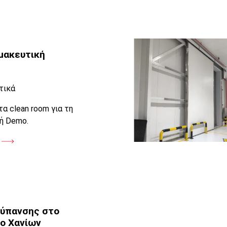
μακευτική
τικά
α clean room για τη
ή Demo.
ύπανσης στο
ο Χανίων