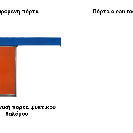
υρόμενη πόρτα
Πόρτα clean r
νική πόρτα ψυκτικού
θαλάμου