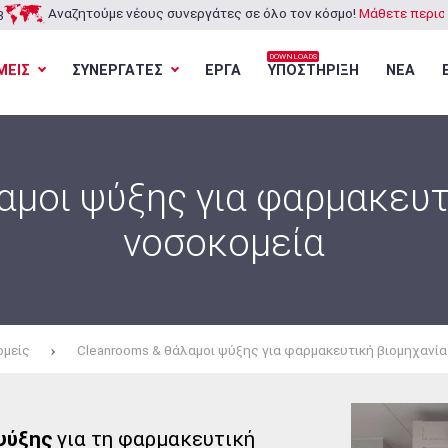
Αναζητούμε νέους συνεργάτες σε όλο τον κόσμο!
Μάθετε περισσ
3
DOWNLOADS
ΜΕΙΣ
ΣΥΝΕΡΓΑΤΕΣ
ΕΡΓΑ
ΥΠΟΣΤΗΡΙΞΗ
ΝΕΑ
Φόρτωση...
Φόρτωση...
Φόρτωση...
Φόρτωση...
αμοι ψύξης για φαρμακευτι
νοσοκομεία
ομείς
Cleanrooms & θάλαμοι ψύξης για φαρμακευτική βιομηχανία
ψύξης
για τη φαρμακευτική